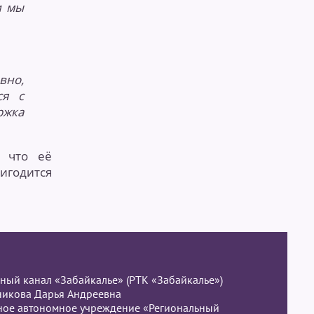
и мы
вно,
ся с
ржка
 что её
игодится
ный канал «Забайкалье» (РТК «Забайкалье»)
никова Дарья Андреевна
нное автономное учреждение «Региональный