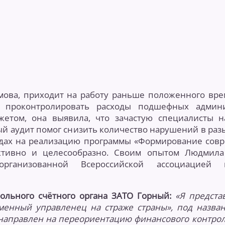
ова, приходит на работу раньше положенного вре
 проконтролировать расходы подшефных админ
жетом, она выявила, что зачастую специалисты н
аудит помог снизить количество нарушений в разы.
годах на реализацию программы «Формирование сов
ктивно и целесообразно. Своим опытом Людмил
ганизованной Всероссийской ассоциацией м
ольного счётного органа ЗАТО Горный:
«Я предста
менный управленец на страже страны», под назва
направлен на переориентацию финансового контрол