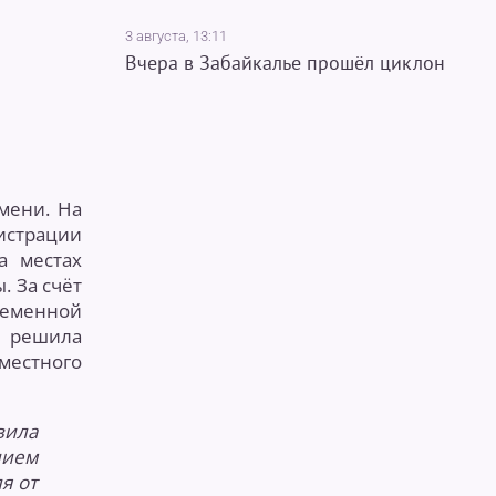
3 августа, 13:11
Вчера в Забайкалье прошёл циклон
мени. На
истрации
а местах
 За счёт
ременной
а решила
естного
вила
нием
я от