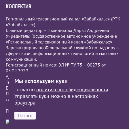
КОЛЛЕКТИВ
Региональный телевизионный канал «Забайкалье» (РТК
«Забайкалье»)
Главный редактор – Пьянникова Дарья Андреевна
Учредитель: Государственное автономное учреждение
«Региональный телевизионный канал «Забайкалье»
Зарегистрировано Федеральной службой по надзору в
сфере связи, информационных технологий и массовых
коммуникаций.
Регистрационный номер: ЭЛ № ТУ 75 – 00275 от
03.02.2020
Адрес редакции: г.Чита, ул. Бутина, 111.
Мы используем куки
Телефон: +7 (914) 120-1813
Е-mail:
press@zrtk.ru
согласно
политике конфиденциальности
.
При полном или частичном использовании материалов
Управлять куки можно в настройках
ссылка на РТК «Забайкалье» обязательна.
браузера.
Политика обработки персональных данных
Понятно