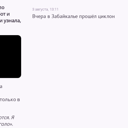
по
3 августа, 13:11
от и
Вчера в Забайкалье прошёл циклон
и узнала,
а
 только в
тся. Я
голо».