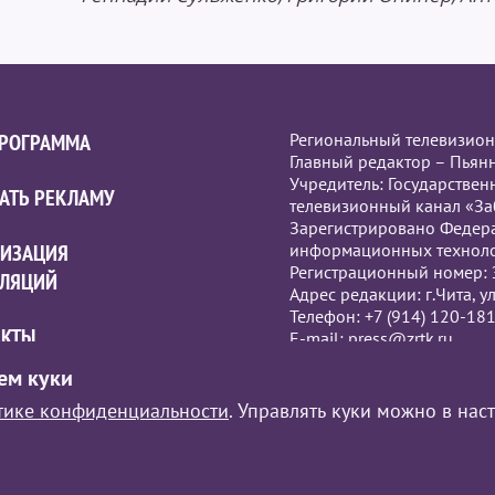
ПРОГРАММА
Региональный телевизион
Главный редактор – Пьян
Учредитель: Государстве
АТЬ РЕКЛАМУ
телевизионный канал «За
Зарегистрировано Федера
НИЗАЦИЯ
информационных техноло
Регистрационный номер: 
СЛЯЦИЙ
Адрес редакции: г.Чита, ул
Телефон: +7 (914) 120-18
АКТЫ
Е-mail:
press@zrtk.ru
При полном или частично
ем куки
«Забайкалье» обязательна
ЕКТИВ
тике конфиденциальности
. Управлять куки можно в нас
Политика обработки пер