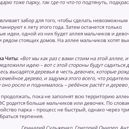
одарю тоже парку, так где-то что-то подтянуть, подкрас
авливает забор для того, чтобы сделать невозможным
нируют к лету этого года. Затем останется только
е идеи, одной из них будет аллея мальчиков и девоч
и рядом стоящих домов. На аллее мальчиков хотят в
на Читы
:
«Вот мы как раз с вами стоим на этой аллее, и
дложили идею – вот с этой стороны будут садиться д
есь высадятся деревья в честь девочек, которые рож
семейное дерево, и задумка этого всего, что родители
 оно росло и поднималось – ребёнок растёт и дерево 
 продолжать, пока не заполнят всю территорию аллеи
ГРЭС родится больше мальчиков или девочек. По слова
ойство парка – процесс не быстрый, однако через три
абраться терпения.
Геннадий Сульженко, Григорий Онипер, Ант