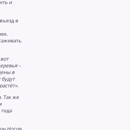
ить и
 въезд в
ек.
ысаживать
 вот
еревья –
дены в
 будут
растёт».
. Так же
м
 года
он Носов