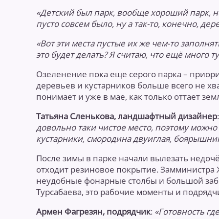
«Детский был парк, вообще хороший парк, н
пусто совсем было, ну а так-то, конечно, дер
«Вот эти места пустые их же чем-то заполнять
это будет делать? Я считаю, что ещё много т
Озеленение пока еще серого парка – приор
деревьев и кустарников больше всего не хв
понимает и уже в мае, как только оттает зе
Татьяна Сленькова, ландшафтный дизайнер
довольно таки чистое место, поэтому можно 
кустарники, смородина двуиглая, боярышник,
После зимы в парке начали вылезать недочё
отходит резиновое покрытие. Замминистра Ж
неудобные фонарные столбы и большой заб
Турсабаева, это рабочие моменты и подрядч
Армен Фагрезян, подрядчик
:
«Готовность где