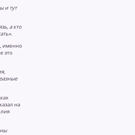
ы и тут
зь, а кто
ать».
, именно
е это
я,
 разные
дках
казал на
илия
рны