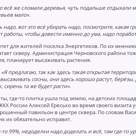
о всё же сломали деревья, чуть подальше отдыхали м
евьев мало».
 надо, вот это всё убирать надо, посмотрите, какая гря
ут работы, чтобы довести именно до ума, надо поработ
итет для жителей поселка Энергетиков. По их мнению
атает скверу. Администрация Черновского района тож
мля, планирует высаживать растения.
:
«Я предлагаю, так как здесь такая открытая территори
высаживать сосны, они здесь хорошо растут, берёзы,
 сирень та же будет расти».
ты, где-то плитка ушла под землю, на детских площа
КХ России Алексей Ересько во время своего визита у
рошенный павильон в центре сквера. По словам Вас
ик их обязательно исправит.
-то 99%, недоделки надо доделать и всё, там где-то у