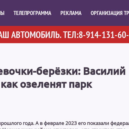
МЫ
ТЕЛЕПРОГРАММА
РЕКЛАМА
ОРГАНИЗАЦИЯ Т
ВТОМОБИЛЬ. ТЕЛ:8-914-131-60-02
евочки-берёзки: Василий
 как озеленят парк
рошлого года. А в феврале 2023 его показали федер