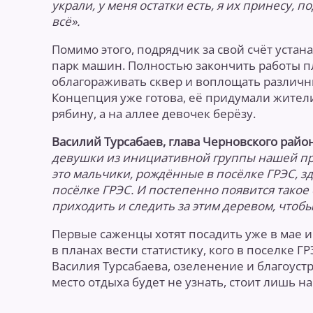
украли, у меня остатки есть, я их принесу, п
всё».
Помимо этого, подрядчик за свой счёт устан
парк машин. Полностью закончить работы пла
облагораживать сквер и воплощать различны
Концепция уже готова, её придумали жител
рябину, а на аллее девочек берёзу.
Василий Турсабаев, глава Черновского райо
девушки из инициативной группы нашей пре
это мальчики, рождённые в посёлке ГРЭС, зд
посёлке ГРЭС. И постепенно появится такое 
приходить и следить за этим деревом, чтобы
Первые саженцы хотят посадить уже в мае и
в планах вести статистику, кого в поселке 
Василия Турсабаева, озеленение и благоустр
место отдыха будет не узнать, стоит лишь н