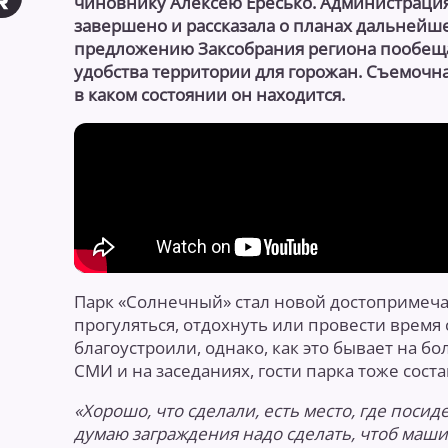
чиновнику Алексею Ересько. Администрация 
завершено и рассказала о планах дальнейшег
предложению Заксобрания региона пообеща
удобства территории для горожан. Съемочна
в каком состоянии он находится.
Парк «Солнечный» стал новой достопримеча
прогуляться, отдохнуть или провести время
благоустроили, однако, как это бывает на бо
СМИ и на заседаниях, гости парка тоже сост
«Хорошо, что сделали, есть место, где посиде
думаю заграждения надо сделать, чтоб машин